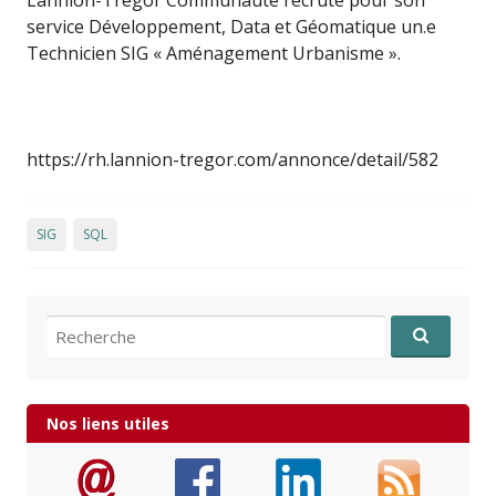
Lannion-Trégor Communauté recrute pour son
service Développement, Data et Géomatique un.e
Technicien SIG « Aménagement Urbanisme ».
https://rh.lannion-tregor.com/annonce/detail/582
SIG
SQL
Recherche pour:
Nos liens utiles