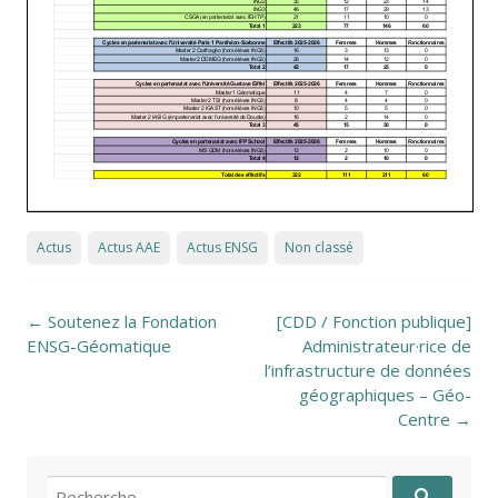
Actus
Actus AAE
Actus ENSG
Non classé
Post navigation
←
Soutenez la Fondation
[CDD / Fonction publique]
ENSG-Géomatique
Administrateur·rice de
l’infrastructure de données
géographiques – Géo-
Centre
→
Recherche pour: