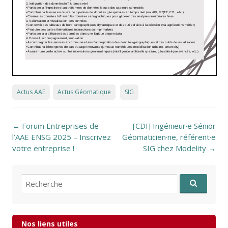
Actus AAE
Actus Géomatique
SIG
Post navigation
←
Forum Entreprises de
[CDI] Ingénieur·e Sénior
l’AAE ENSG 2025 – Inscrivez
Géomaticien·ne, référent·e
votre entreprise !
SIG chez Modelity
→
Recherche pour:
Nos liens utiles