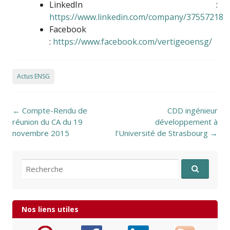
LinkedIn :
https://www.linkedin.com/company/37557218
Facebook
:
https://www.facebook.com/vertigeoensg/
Actus ENSG
Post navigation
←
Compte-Rendu de
CDD ingénieur
réunion du CA du 19
développement à
novembre 2015
l’Université de Strasbourg
→
Recherche pour:
Nos liens utiles