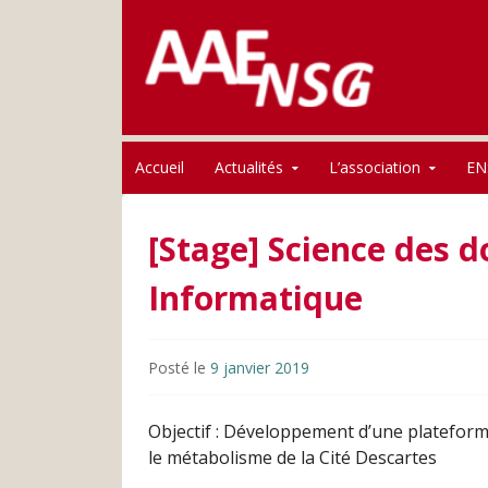
Association des anciens élèves de l'ENSG
Skip to content
AAE-ENSG
Accueil
Actualités
L’association
EN
[Stage] Science des d
Informatique
Posté le
9 janvier 2019
Objectif : Développement d’une platefor
le métabolisme de la Cité Descartes