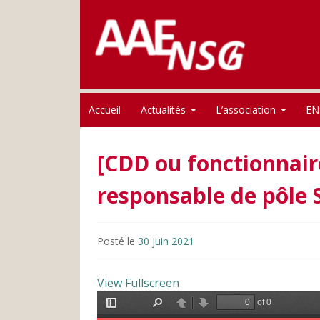
Association des anciens élèves de l'ENSG
Skip to content
AAE-ENSG
Accueil
Actualités
L’association
EN
[CDD ou fonctionnair
responsable de pôle S
Posté le
30 juin 2021
View Fullscreen