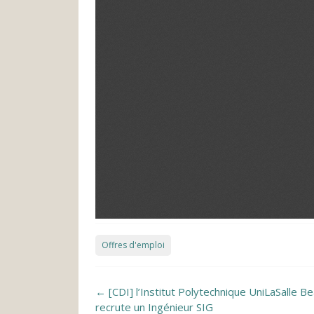
Offres d'emploi
Post navigation
←
[CDI] l’Institut Polytechnique UniLaSalle B
recrute un Ingénieur SIG