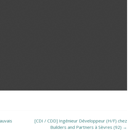
eauvais
[CDI / CDD] Ingénieur Développeur (H/F) chez
Builders and Partners à Sèvres (92)
→