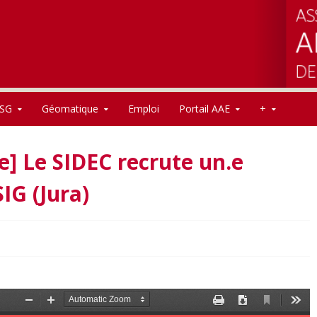
SG
Géomatique
Emploi
Portail AAE
+
e] Le SIDEC recrute un.e
IG (Jura)