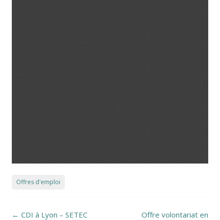
Offres d'emploi
Post navigation
←
CDI à Lyon – SETEC
Offre volontariat en