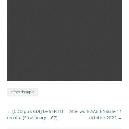
Offres d'emploi
Post navigation
←
[CDD puis CDI] Le SERTIT
Afterwork AAE-ENSG le 11
recrute (Strasbourg – 67)
octobre 2022
→