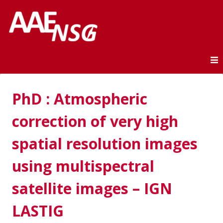
Association des anciens élèves de l'ENSG
AAE-ENSG
Skip to content
PhD : Atmospheric
correction of very high
spatial resolution images
using multispectral
satellite images – IGN
LASTIG