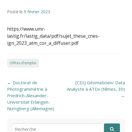
Posté le
9 février 2023
https://www.umr-
lastig.fr/lastig_data/pdf/sujet_these_cnes-
ign_2023_atm_cor_a_diffuser.pdf
Offres d'emploi
Post navigation
←
Doctorat de
[CDI] Géomaticien/ Data
Photogrammétrie à
Analyste à ATDx (Nîmes, 30)
Friedrich-Alexander-
→
Universität Erlangen-
Nürngberg (Allemagne)
Recherche pour: