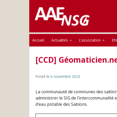
Association des anciens élèves de l'ENSG
Skip to content
AAE-ENSG
Accueil
Actualités
L’association
EN
[CCD] Géomaticien.n
Posté le
6 novembre 2023
La communauté de communes des sablons
administrer le SIG de l’intercommunalité 
d’eau potable des Sablons.