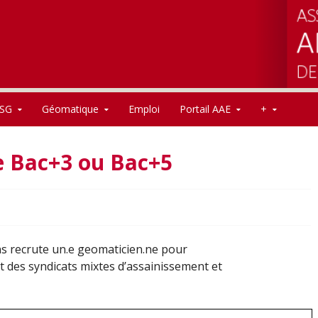
SG
Géomatique
Emploi
Portail AAE
+
e Bac+3 ou Bac+5
 recrute un.e geomaticien.ne pour
et des syndicats mixtes d’assainissement et