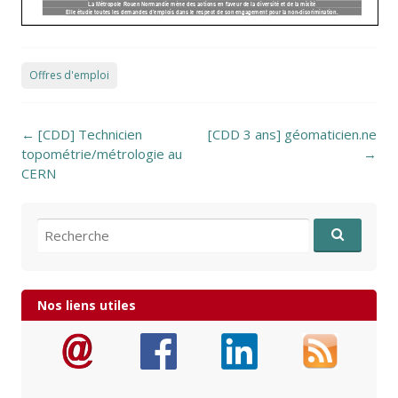
Offres d'emploi
Post navigation
←
[CDD] Technicien
[CDD 3 ans] géomaticien.ne
topométrie/métrologie au
→
CERN
Recherche pour:
Nos liens utiles