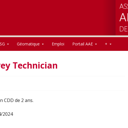
SG
Géomatique
Emploi
Portail AAE
+
ey Technician
n CDD de 2 ans.
04/2024