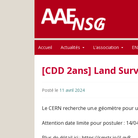
Association des anciens élèves de l'ENSG
Skip to content
AAE-ENSG
Accueil
Actualités
L’association
EN
[CDD 2ans] Land Surv
Posté le
11 avril 2024
Le CERN recherche un.e géomètre pour u
Attention date limite pour postuler : 14/
Plus de détail ici : https://smrtr.io/jLqv8