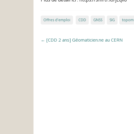
Offres d'emploi
CDD
GNSS
SIG
topomé
Post navigation
←
[CDD 2 ans] Géomaticien.ne au CERN