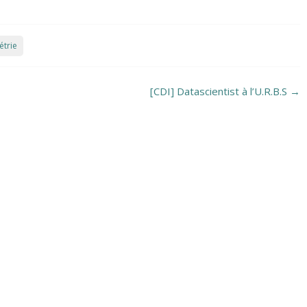
trie
[CDI] Datascientist à l’U.R.B.S
→