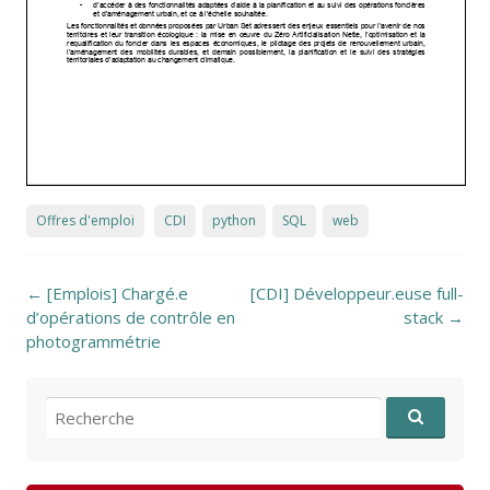
Offres d'emploi
CDI
python
SQL
web
Post navigation
←
[Emplois] Chargé.e
[CDI] Développeur.euse full-
d’opérations de contrôle en
stack
→
photogrammétrie
Recherche pour: