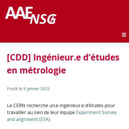
Association des anciens élèves de l'ENSG
AAE-ENSG
Skip to content
[CDD] Ingénieur.e d’études
en métrologie
Posté le
9 janvier 2025
Le CERN recherche un.e ingénieur.e d’études pour
travailler au sien de leur équipe
Experiment Survey
and alignment (ESA).