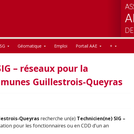
SG
Géomatique
Emploi
Portail AAE
+
IG – réseaux pour la
unes Guillestrois-Queyras
estrois-Queyras
recherche un(e)
Technicien(ne) SIG –
tation pour les fonctionnaires ou en CDD d’un an