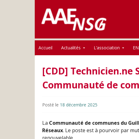
Association des anciens élèves de l'ENSG
Skip to content
AAE-ENSG
Accueil
Actualités
L’association
EN
[CDD] Technicien.ne S
Communauté de comm
Posté le
18 décembre 2025
La
Communauté de communes du Guill
Réseaux
. Le poste est à pourvoir par mu
renouvelable.