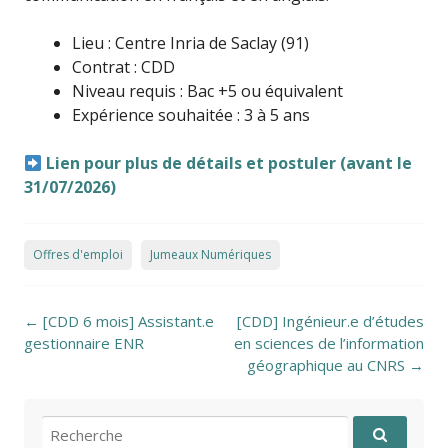
Lieu : Centre Inria de Saclay (91)
Contrat : CDD
Niveau requis : Bac +5 ou équivalent
Expérience souhaitée : 3 à 5 ans
Lien pour plus de détails et postuler (avant le
31/07/2026)
Offres d'emploi
Jumeaux Numériques
Post navigation
←
[CDD 6 mois] Assistant.e
[CDD] Ingénieur.e d’études
gestionnaire ENR
en sciences de l’information
géographique au CNRS
→
Recherche pour: