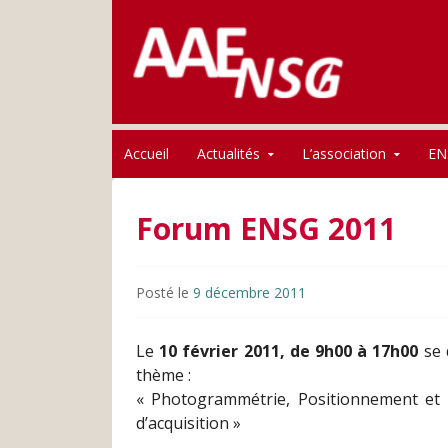
Association des anciens élèves de l'ENSG
Skip to content
AAE-ENSG
Accueil
Actualités
L’association
EN
Forum ENSG 2011
Posté le
9 décembre 2011
Le
10 février 2011, de 9h00 à 17h00
se 
thème :
« Photogrammétrie, Positionnement et 
d’acquisition »