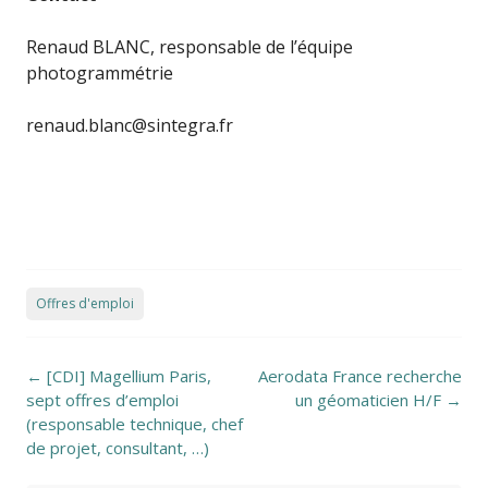
Renaud BLANC, responsable de l’équipe
photogrammétrie
renaud.blanc@sintegra.fr
Offres d'emploi
Post navigation
←
[CDI] Magellium Paris,
Aerodata France recherche
sept offres d’emploi
un géomaticien H/F
→
(responsable technique, chef
de projet, consultant, …)