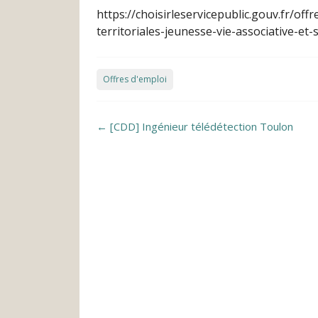
https://choisirleservicepublic.gouv.fr/of
territoriales-jeunesse-vie-associative-e
Offres d'emploi
Post navigation
←
[CDD] Ingénieur télédétection Toulon