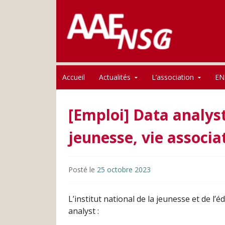
Association des anciens élèves de l'ENSG
Skip to content
AAE-ENSG
Accueil
Actualités
L’association
EN
[Emploi] Data analyst
jeunesse, vie associa
Posté le
25 octobre 2023
L’institut national de la jeunesse et de l
analyst :