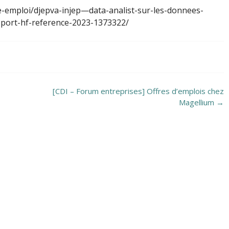
fre-emploi/djepva-injep—data-analist-sur-les-donnees-
t-sport-hf-reference-2023-1373322/
[CDI – Forum entreprises] Offres d’emplois chez
Magellium
→