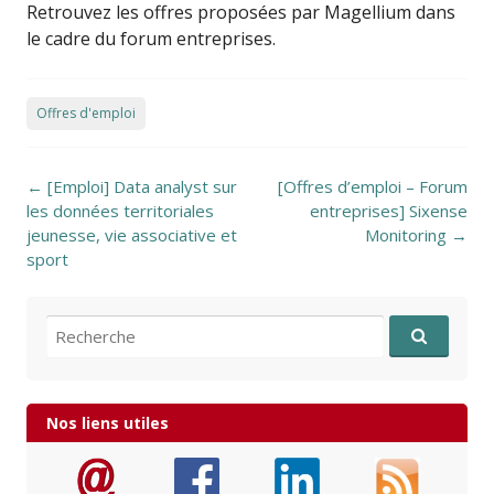
Retrouvez les offres proposées par Magellium dans
le cadre du forum entreprises.
Offres d'emploi
Post navigation
←
[Emploi] Data analyst sur
[Offres d’emploi – Forum
les données territoriales
entreprises] Sixense
jeunesse, vie associative et
Monitoring
→
sport
Recherche pour:
Nos liens utiles