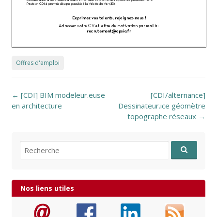
Offres d'emploi
Post navigation
←
[CDI] BIM modeleur.euse
[CDI/alternance]
en architecture
Dessinateur.ice géomètre
topographe réseaux
→
Recherche pour:
Nos liens utiles