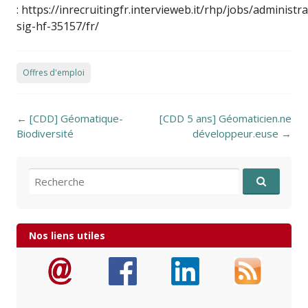
: https://inrecruitingfr.intervieweb.it/rhp/jobs/administr
sig-hf-35157/fr/
Offres d'emploi
Post navigation
←
[CDD] Géomatique-
[CDD 5 ans] Géomaticien.ne
Biodiversité
développeur.euse
→
Recherche pour:
Nos liens utiles