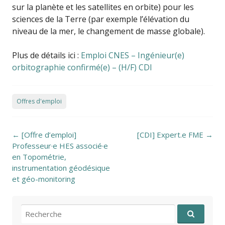
sur la planète et les satellites en orbite) pour les
sciences de la Terre (par exemple l’élévation du
niveau de la mer, le changement de masse globale).
Plus de détails ici :
Emploi CNES – Ingénieur(e)
orbitographie confirmé(e) – (H/F) CDI
Offres d'emploi
Post navigation
←
[Offre d’emploi]
[CDI] Expert.e FME
→
Professeur·e HES associé·e
en Topométrie,
instrumentation géodésique
et géo-monitoring
Recherche pour: