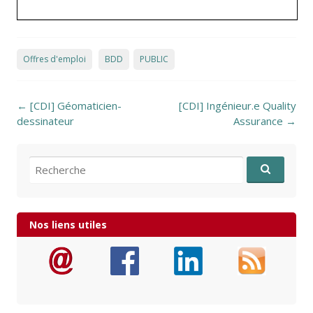
Offres d'emploi
BDD
PUBLIC
Post navigation
←
[CDI] Géomaticien-
[CDI] Ingénieur.e Quality
dessinateur
Assurance
→
Recherche pour:
Nos liens utiles