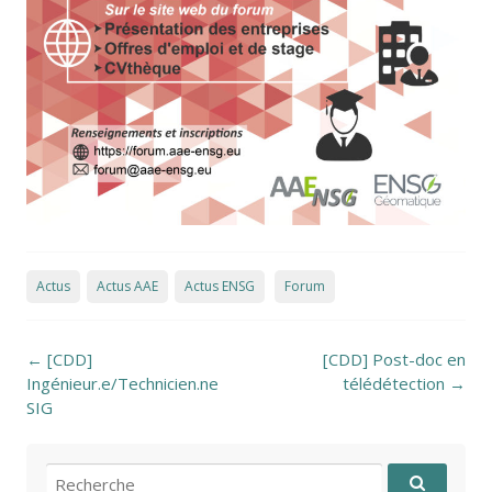
Actus
Actus AAE
Actus ENSG
Forum
Post navigation
←
[CDD]
[CDD] Post-doc en
Ingénieur.e/Technicien.ne
télédétection
→
SIG
Recherche pour: