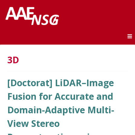
Association des anciens élèves de l'ENSG
AAE-ENSG
Skip to content
3D
[Doctorat] LiDAR–Image
Fusion for Accurate and
Domain-Adaptive Multi-
View Stereo