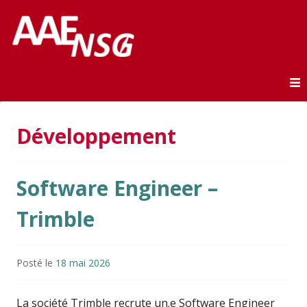
Association des anciens élèves de l'ENSG
AAE-ENSG
Skip to content
Développement
Software Engineer –
Trimble
Posté le
18 mai 2026
La société
Trimble
recrute un.e Software Engineer