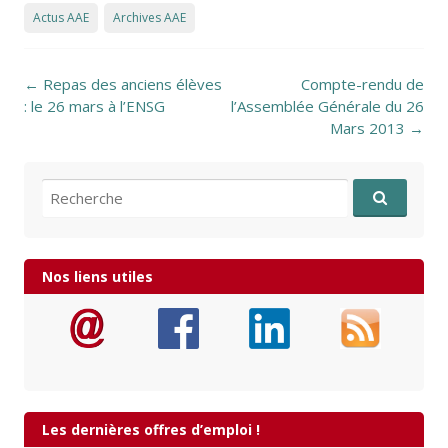
Actus AAE
Archives AAE
Post navigation
←
Repas des anciens élèves
Compte-rendu de
: le 26 mars à l’ENSG
l’Assemblée Générale du 26
Mars 2013
→
Recherche pour:
Nos liens utiles
Les dernières offres d’emploi !