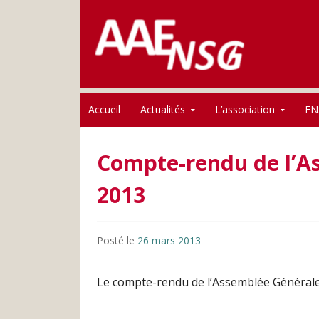
Association des anciens élèves de l'ENSG
Skip to content
AAE-ENSG
Accueil
Actualités
L’association
EN
Compte-rendu de l’A
2013
Posté le
26 mars 2013
Le compte-rendu de l’Assemblée Générale 