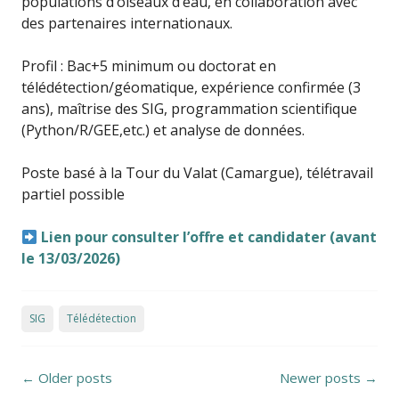
populations d’oiseaux d’eau, en collaboration avec
des partenaires internationaux.
Profil : Bac+5 minimum ou doctorat en
télédétection/géomatique, expérience confirmée (3
ans), maîtrise des SIG, programmation scientifique
(Python/R/GEE,etc.) et analyse de données.
Poste basé à la Tour du Valat (Camargue), télétravail
partiel possible
Lien pour consulter l’offre et candidater (avant
le 13/03/2026)
SIG
Télédétection
Posts navigation
←
Older posts
Newer posts
→